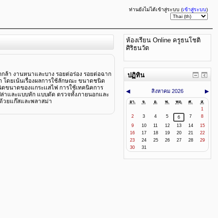
ท่านยังไม่ได้เข้าสู่ระบบ (
เข้าสู่ระบบ
)
ห้องเรียน Online ครูธนโชติ
ศิริธนวัต
ล็กกล้า งานหนาและบาง รอยต่อร่อง รอยต่อฉาก
ปฏิทิน
 แม็ก โดยเน้นเรื่องผลการใช้ลักษณะ ขนาดชนิด
้ชนิดขนาดของแกระเเสไฟ การใช้เทคนิคการ
◀
สิงหาคม 2026
▶
ปล่าและแบบหัก แบบดัด ตรวจทั้งภายนอกและ
ะด้วยแก๊สและพลาสม่า
อา.
จ.
อ.
พ.
พฤ.
ศ.
ส.
1
2
3
4
5
7
8
6
9
10
11
12
13
14
15
16
17
18
19
20
21
22
23
24
25
26
27
28
29
30
31